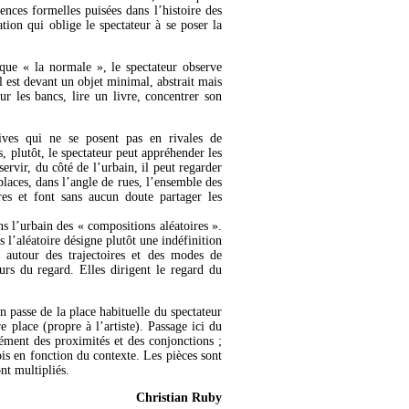
ences formelles puisées dans l’histoire des
tion qui oblige le spectateur à se poser la
 que « la normale », le spectateur observe
l est devant un objet minimal, abstrait mais
ur les bancs, lire un livre, concentrer son
tives qui ne se posent pas en rivales de
s, plutôt, le spectateur peut appréhender les
ervir, du côté de l’urbain, il peut regarder
 places, dans l’angle de rues, l’ensemble des
es et font sans aucun doute partager les
ans l’urbain des « compositions aléatoires ».
s l’aléatoire désigne plutôt une indéfinition
e autour des trajectoires et des modes de
urs du regard. Elles dirigent le regard du
n passe de la place habituelle du spectateur
 place (propre à l’artiste). Passage ici du
sément des proximités et des conjonctions ;
ois en fonction du contexte. Les pièces sont
nt multipliés.
Christian Ruby