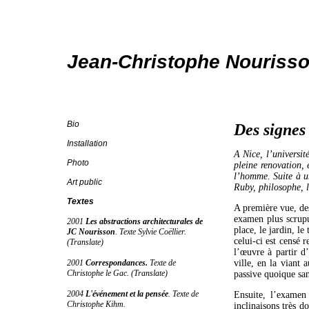
Jean-Christophe Nouriss
Bio
Des signes
Installation
A Nice, l’universit
Photo
pleine renovation, 
l’homme. Suite à u
Art public
Ruby, philosophe, l
Textes
A première vue, des
examen plus scrupu
2001
Les abstractions architecturales de
place, le jardin, le
JC Nourisson
. Texte Sylvie Coëllier.
celui-ci est censé 
(Translate)
l’œuvre à partir d’
2001
Correspondances
.
Texte de
ville, en la viant 
Christophe le Gac.
(Translate)
passive quoique sa
2004
L'événement et la pensée
. Texte de
Ensuite, l’examen 
Christophe Kihm
.
inclinaisons très do