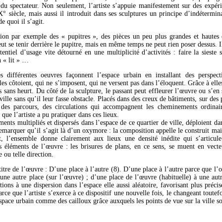
 du spectateur. Non seulement, l’artiste s’appuie manifestement sur des expéri
 siècle, mais aussi il introduit dans ses sculptures un principe d’indétermina
e quoi il s’agit.
tion par exemple des « pupitres », des pièces un peu plus grandes et hautes
ut se tenir derrière le pupitre, mais en même temps ne peut rien poser dessus. I
ntiel d’usage vite détourné en une multiplicité d’activités : faire la sieste s
n « lit » …
es différentes oeuvres façonnent l’espace urbain en installant des perspec
lles côtoient, qui ne s’imposent, qui ne versent pas dans l’éloquent. Grâce à elle
sans heurt. Du côté de la sculpture, le passant peut effleurer l’œuvre ou s’en s
 ville sans qu’il leur fasse obstacle. Placés dans des creux de bâtiments, sur des
 des parcours, des circulations qui accompagnent les cheminements ordinair
 que l’artiste a pu pratiquer dans ces lieux.
éments multipliés et dispersés dans l’espace de ce quartier de ville, déploient d
 remarquer qu’il s’agit là d’un oxymore : la composition appelle le construit mai
t, l’ensemble donne clairement aux lieux une densité inédite qui s’articul
 éléments de l’œuvre : les brisures de plans, en ce sens, se muent en vecte
e ou telle direction.
itre de l’œuvre : D’une place à l’autre (8). D’une place à l’autre parce que l’o
une autre place (sur l’œuvre) ; d’une place de l’œuvre (habituelle) à une autre
ions à une dispersion dans l’espace elle aussi aléatoire, favorisant plus préci
rce que l’artiste s’exerce à ce dispositif une nouvelle fois, le changeant toutef
espace urbain comme des cailloux grâce auxquels les points de vue sur la ville so