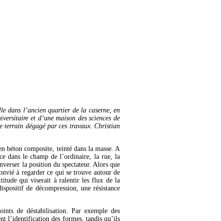
lle dans l’ancien quartier de la caserne, en
iversitaire et d’une maison des sciences de
e terrain dégagé par ces travaux. Christian
en béton composite, teinté dans la masse. A
e dans le champ de l’ordinaire, la rue, la
inverser la position du spectateur. Alors que
 convié à regarder ce qui se trouve autour de
itude qui viserait à ralentir les flux de la
 dispositif de décompression, une résistance
oints de déstabilisation. Par exemple des
nt l’identification des formes, tandis qu’ils