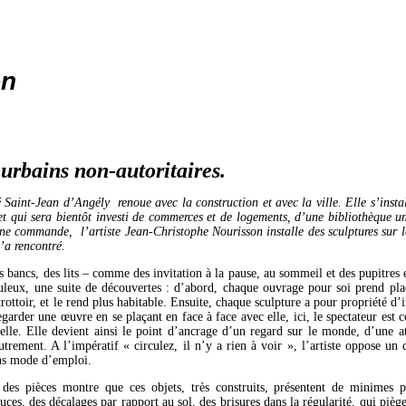
on
 urbains non-autoritaires.
é Saint-Jean d’Angély renoue avec la construction et avec la ville. Elle s’insta
et qui sera bientôt investi de commerces et de logements, d’une bibliothèque un
ne commande, l’artiste Jean-Christophe Nourisson installe des sculptures sur l
’a rencontré.
 bancs, des lits – comme des invitation à la pause, au sommeil et des pupitres 
leux, une suite de découvertes : d’abord, chaque ouvrage pour soi prend plac
 trottoir, et le rend plus habitable. Ensuite, chaque sculpture a pour propriété d’
regarder une œuvre en se plaçant en face à face avec elle, ici, le spectateur est
elle. Elle devient ainsi le point d’ancrage d’un regard sur le monde, d’une att
autrement. A l’impératif « circulez, il n’y a rien à voir », l’artiste oppose un
ns mode d’emploi.
des pièces montre que ces objets, très construits, présentent de minimes p
uces, des décalages par rapport au sol, des brisures dans la régularité, qui piège