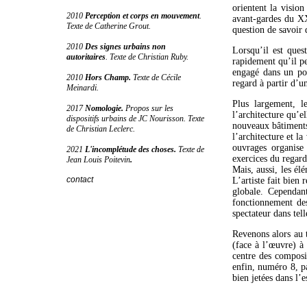
orientent la vision
2010
Perception et corps en mouvement
.
avant-gardes du XX°
Texte de Catherine Grout.
question de savoir d
2010
Des signes urbains non
Lorsqu’il est ques
autoritaire
s
. Texte de Christian Ruby.
rapidement qu’il pe
engagé dans un pote
2010
Hors Champ
.
Texte de Cécile
regard à partir d’u
Meinardi.
Plus largement, l
2017
Nomologie.
Propos sur les
l’architecture qu’e
dispositifs urbains de JC Nourisson
. Texte
nouveaux bâtiments 
de Christian Leclerc.
l’architecture et la
ouvrages organise
2021
L'incomplétude des choses
.
Texte de
exercices du regard
Jean Louis Poitevin
.
Mais, aussi, les él
contact
L’artiste fait bien
globale. Cependan
fonctionnement des
spectateur dans tell
Revenons alors au t
(face à l’œuvre) à 
centre des composit
enfin, numéro 8, pa
bien jetées dans l’